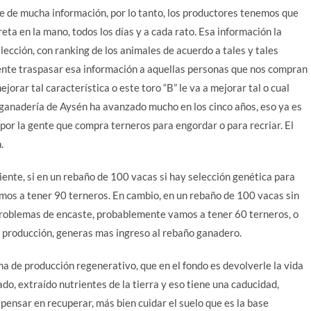
e de mucha información, por lo tanto, los productores tenemos que
eta en la mano, todos los días y a cada rato. Esa información la
ección, con ranking de los animales de acuerdo a tales y tales
nte traspasar esa información a aquellas personas que nos compran
ejorar tal característica o este toro “B” le va a mejorar tal o cual
la ganadería de Aysén ha avanzado mucho en los cinco años, eso ya es
, por la gente que compra terneros para engordar o para recriar. El
.
iente, si en un rebaño de 100 vacas si hay selección genética para
mos a tener 90 terneros. En cambio, en un rebaño de 100 vacas sin
 problemas de encaste, probablemente vamos a tener 60 terneros, o
s producción, generas mas ingreso al rebaño ganadero.
a de producción regenerativo, que en el fondo es devolverle la vida
o, extraído nutrientes de la tierra y eso tiene una caducidad,
ensar en recuperar, más bien cuidar el suelo que es la base